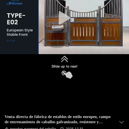
CONTROL
DE
CALIDAD
ÉNTRENOS
EN
CONTACTO
CON
PIDA
UNA
Venta directa de fábrica de establos de estilo europeo, campo
CITA
de entrenamiento de caballos galvanizado, resistente y
transpirable